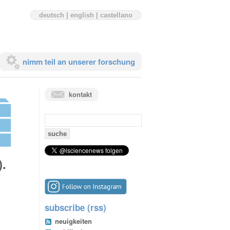
deutsch
|
english
|
castellano
nimm teil an unserer forschung
kontakt
suchen
nach:
).
g
subscribe (rss)
neuigkeiten