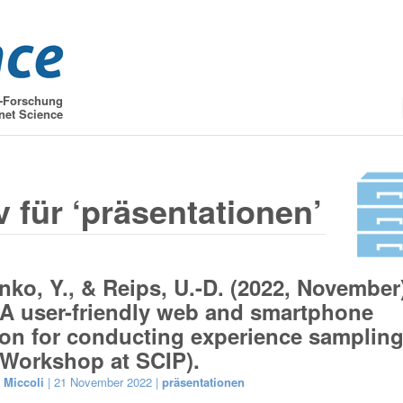
t-Forschung
net Science
v für ‘präsentationen’
ko, Y., & Reips, U.-D. (2022, November
A user-friendly web and smartphone
ion for conducting experience samplin
(Workshop at SCIP).
 Miccoli
| 21 November 2022 |
präsentationen