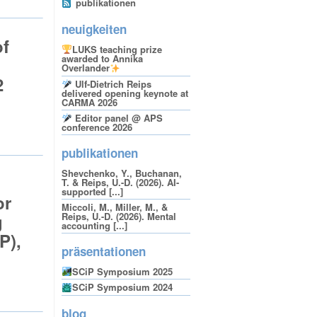
publikationen
neuigkeiten
of
LUKS teaching prize
awarded to Annika
Overlander
2
Ulf-Dietrich Reips
delivered opening keynote at
CARMA 2026
Editor panel @ APS
conference 2026
publikationen
Shevchenko, Y., Buchanan,
T. & Reips, U.-D. (2026). AI-
supported [...]
or
Miccoli, M., Miller, M., &
g
Reips, U.-D. (2026). Mental
accounting [...]
P),
präsentationen
SCiP Symposium 2025
SCiP Symposium 2024
blog