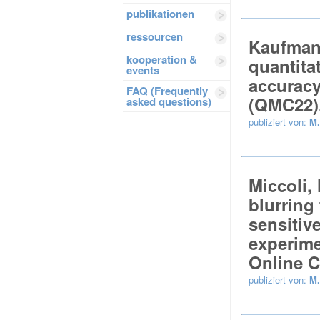
publikationen
ressourcen
Kaufmann
kooperation &
quantita
events
accuracy
FAQ (Frequently
(QMC22)
asked questions)
publiziert von:
M.
Miccoli,
blurring
sensitiv
experime
Online C
publiziert von:
M.