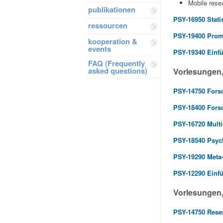
Mobile resea
publikationen
PSY-16950 Statis
ressourcen
PSY-19400 Promp
kooperation &
events
PSY-19340 Einf
FAQ (Frequently
asked questions)
Vorlesungen
PSY-14750 Fors
PSY-18400 Fors
PSY-16720 Mult
PSY-18540 Psych
PSY-19290 Meta-
PSY-12290 Einf
Vorlesungen,
PSY-14750 Rese