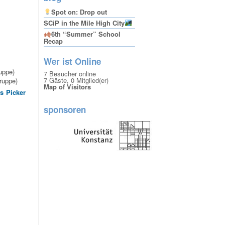
Spot on: Drop out
SCiP in the Mile High City
6th “Summer” School
Recap
Wer ist Online
uppe)
7 Besucher online
7 Gäste,
0 Mitglied(er)
ruppe)
Map of Visitors
ts Picker
sponsoren