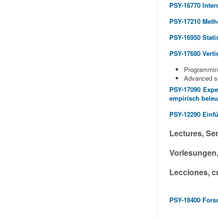
PSY-16770 Inter
PSY-17210 Meth
PSY-16950 Stati
PSY-17680 Verti
Programming
Advanced se
PSY-17090 Exper
empirisch beleu
PSY-12290 Einf
Lectures, Se
Vorlesungen
Lecciones, c
PSY-18400 Fors