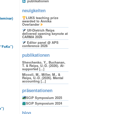
publikationen
neuigkeiten
LUKS teaching prize
Seminar)
awarded to Annika
Overlander
Ulf-Dietrich Reips
delivered opening keynote at
CARMA 2026
Editor panel @ APS
conference 2026
(“FoKo”)
publikationen
Shevchenko, Y., Buchanan,
T. & Reips, U.-D. (2026). AI-
supported [...]
Miccoli, M., Miller, M., &
Reips, U.-D. (2026). Mental
accounting [...]
präsentationen
SCiP Symposium 2025
SCiP Symposium 2024
o”)
blog