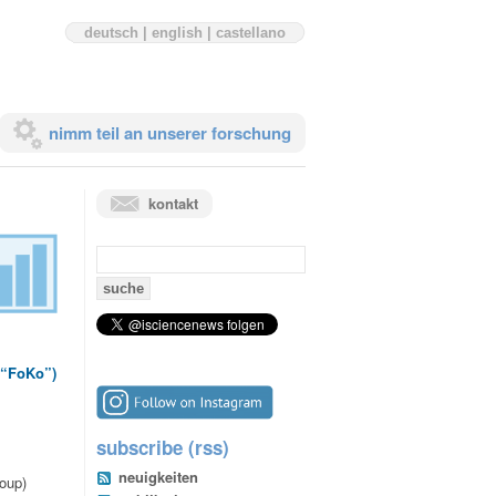
deutsch
|
english
|
castellano
nimm teil an unserer forschung
kontakt
suchen
nach:
(“FoKo”)
subscribe (rss)
neuigkeiten
roup)