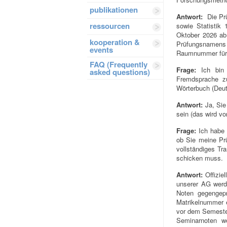
publikationen
Antwort:
Die Pr
ressourcen
sowie Statistik
Oktober 2026 ab 
kooperation &
Prüfungsnamen
events
Raumnummer für 
FAQ (Frequently
Frage:
Ich bin
asked questions)
Fremdsprache zu
Wörterbuch (Deu
Antwort:
Ja, Sie
sein (das wird vo
Frage:
Ich habe 
ob Sie meine Prü
vollständiges Tr
schicken muss.
Antwort:
Offizie
unserer AG werd
Noten gegengepr
Matrikelnummer e
vor dem Semeste
Seminarnoten 