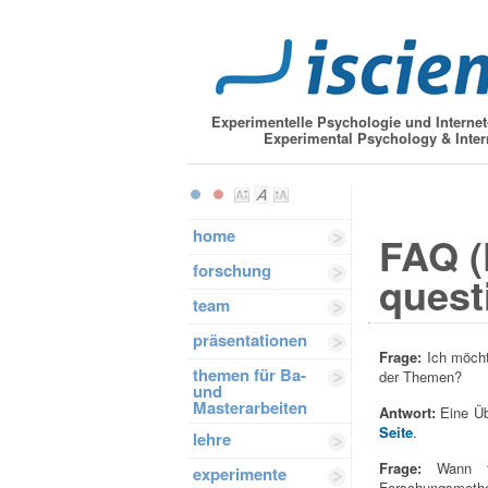
Experimentelle Psychologie und Interne
Experimental Psychology & Inter
home
FAQ (
forschung
quest
team
präsentationen
Frage:
Ich möcht
themen für Ba-
der Themen?
und
Masterarbeiten
Antwort:
Eine Üb
Seite
.
lehre
Frage:
Wann f
experimente
Forschungsmethod