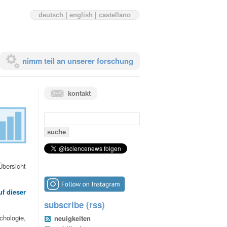
deutsch
|
english
|
castellano
nimm teil an unserer forschung
kontakt
suchen
nach:
Übersicht
uf dieser
subscribe (rss)
hologie,
neuigkeiten