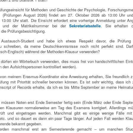
üfungseinsicht für Methoden und Geschichte der Psychologie, Forschungsm
 1 (Prüfungen August 2026) findet am 27. Oktober 2026 ab 13:00 Uhr un
13:00 Uhr statt. Die Einsicht erfordert eine vorherige Anmeldung unter A
s und der Matrikelnummer bei der
Sekretariatsstelle
. Sie erhalten 
die Prüfungsbesichtigung.
 Austausch-Student und habe ich etwas Respekt davor, die Prüfung 
 schreiben, da meine Deutschkennisnisse noch nicht perfekt sind. Darf
tsch-Englisch) während der Methoden-Klausur verwenden?
 dürfen ein Wörterbuch verwenden, dies muss frei von handschriftlichen Ein
n den Aufsichtspersonen kontrolliert werden).
von meinem Erasmus-Koordinator eine Anweisung erhalten, Sie freundlich z
fung mit Priorität schneller benoten können. Es ist sehr wichtig, dass ich z
anscript of Records erhalte, da ich es bis Mitte September an meine Heimatun
ll müssen Noten erst Ende Semester fertig sein (Ende März oder Ende Septe
en Klausuren normalerweise am Tag des Examens korrigiert. Allerdings m
üft und eingetragen werden. Manchmal gibt es einige wenige Fälle mit 
tc. und so dauert es dann ein paar Tage länger. Auf jeden Fall werden Kla
rende bekannt gegeben.
werden manchmal erst am Semesterende gemacht – um manchen Stud