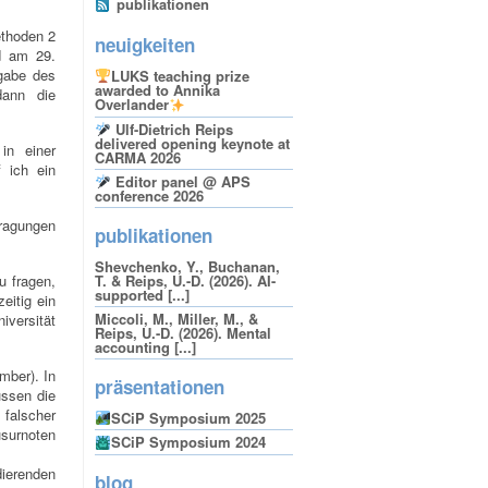
publikationen
ethoden 2
neuigkeiten
d am 29.
ngabe des
LUKS teaching prize
awarded to Annika
dann die
Overlander
Ulf-Dietrich Reips
delivered opening keynote at
in einer
CARMA 2026
 ich ein
Editor panel @ APS
conference 2026
tragungen
publikationen
Shevchenko, Y., Buchanan,
u fragen,
T. & Reips, U.-D. (2026). AI-
supported [...]
eitig ein
Miccoli, M., Miller, M., &
iversität
Reips, U.-D. (2026). Mental
accounting [...]
mber). In
präsentationen
üssen die
falscher
SCiP Symposium 2025
usurnoten
SCiP Symposium 2024
ierenden
blog