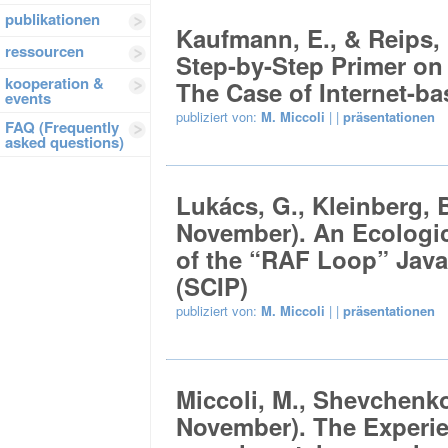
publikationen
Kaufmann, E., & Reips, 
ressourcen
Step-by-Step Primer on
kooperation &
The Case of Internet-ba
events
publiziert von:
M. Miccoli
| |
präsentationen
FAQ (Frequently
asked questions)
Lukács, G., Kleinberg, B
November). An Ecologi
of the “RAF Loop” Java
(SCIP)
publiziert von:
M. Miccoli
| |
präsentationen
Miccoli, M., Shevchenko,
November). The Experi