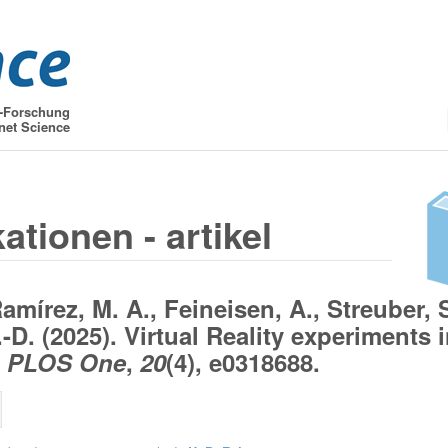
t-Forschung
net Science
ationen - artikel
amírez, M. A., Feineisen, A., Streuber, S
-D. (2025). Virtual Reality experiments 
.
PLOS One
,
20
(4), e0318688.