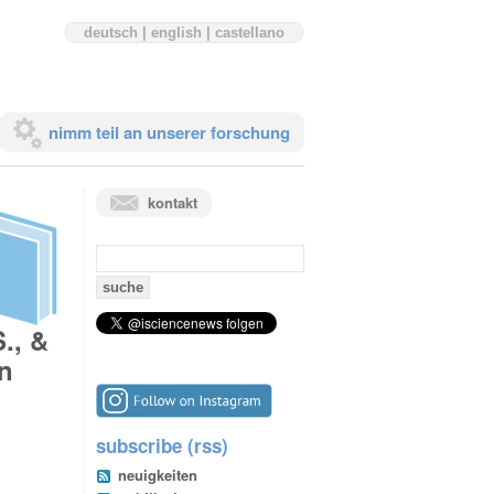
deutsch
|
english
|
castellano
nimm teil an unserer forschung
kontakt
suchen
nach:
., &
in
subscribe (rss)
neuigkeiten