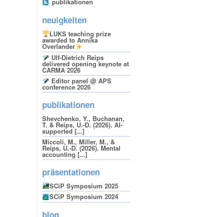
publikationen
neuigkeiten
LUKS teaching prize
awarded to Annika
Overlander
Ulf-Dietrich Reips
delivered opening keynote at
CARMA 2026
Editor panel @ APS
conference 2026
publikationen
Shevchenko, Y., Buchanan,
T. & Reips, U.-D. (2026). AI-
supported [...]
Miccoli, M., Miller, M., &
Reips, U.-D. (2026). Mental
accounting [...]
präsentationen
SCiP Symposium 2025
SCiP Symposium 2024
blog