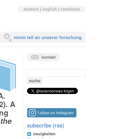
deutsch
|
english
|
castellano
nimm teil an unserer forschung
kontakt
suchen
nach:
A.
2). A
ing
 the
subscribe (rss)
neuigkeiten