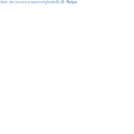
über die iscience-teammitglieder
U.-D. Reips