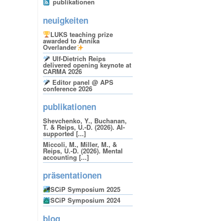
publikationen
neuigkeiten
LUKS teaching prize
awarded to Annika
Overlander
Ulf-Dietrich Reips
delivered opening keynote at
CARMA 2026
Editor panel @ APS
conference 2026
publikationen
Shevchenko, Y., Buchanan,
T. & Reips, U.-D. (2026). AI-
supported [...]
Miccoli, M., Miller, M., &
Reips, U.-D. (2026). Mental
accounting [...]
präsentationen
SCiP Symposium 2025
SCiP Symposium 2024
blog