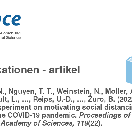
t-Forschung
net Science
ationen - artikel
., Nguyen, T. T., Weinstein, N., Moller, 
lt, L., …, Reips, U.-D., …, Žuro, B. (202
xperiment on motivating social distanc
the COVID-19 pandemic.
Proceedings of
 Academy of Sciences, 119
(22).