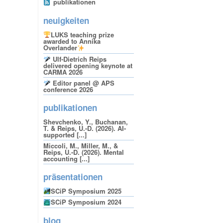
publikationen
neuigkeiten
LUKS teaching prize
awarded to Annika
Overlander
Ulf-Dietrich Reips
delivered opening keynote at
CARMA 2026
Editor panel @ APS
conference 2026
publikationen
Shevchenko, Y., Buchanan,
T. & Reips, U.-D. (2026). AI-
supported [...]
Miccoli, M., Miller, M., &
Reips, U.-D. (2026). Mental
accounting [...]
präsentationen
SCiP Symposium 2025
SCiP Symposium 2024
blog