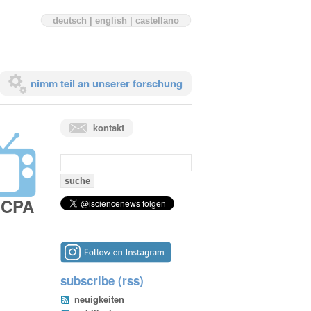
deutsch
|
english
|
castellano
nimm teil an unserer forschung
kontakt
suchen
nach:
 ECPA
subscribe (rss)
neuigkeiten