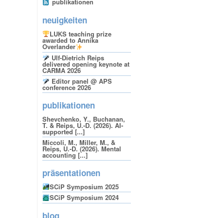
publikationen
neuigkeiten
LUKS teaching prize
awarded to Annika
Overlander
Ulf-Dietrich Reips
delivered opening keynote at
CARMA 2026
Editor panel @ APS
conference 2026
publikationen
Shevchenko, Y., Buchanan,
T. & Reips, U.-D. (2026). AI-
supported [...]
Miccoli, M., Miller, M., &
Reips, U.-D. (2026). Mental
accounting [...]
präsentationen
SCiP Symposium 2025
SCiP Symposium 2024
blog