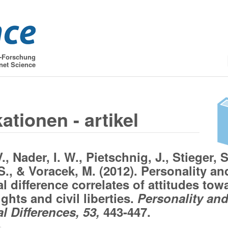
t-Forschung
net Science
ationen - artikel
, Nader, I. W., Pietschnig, J., Stieger, S
 S., & Voracek, M. (2012). Personality an
l difference correlates of attitudes tow
ghts and civil liberties.
Personality an
l Differences, 53,
443-447.