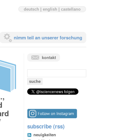
deutsch
|
english
|
castellano
nimm teil an unserer forschung
kontakt
suchen
nach:
.,
d
ard
d
subscribe (rss)
neuigkeiten