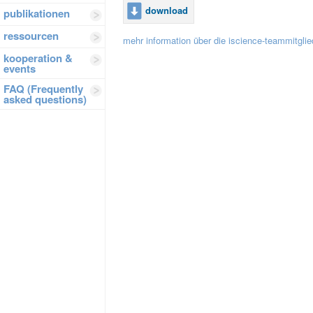
download
publikationen
ressourcen
mehr information über die iscience-teammitglie
kooperation &
events
FAQ (Frequently
asked questions)