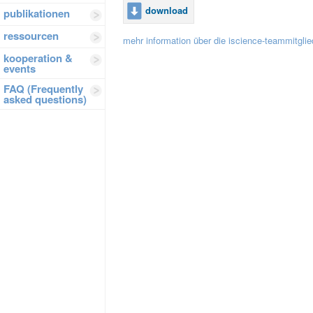
download
publikationen
ressourcen
mehr information über die iscience-teammitglie
kooperation &
events
FAQ (Frequently
asked questions)