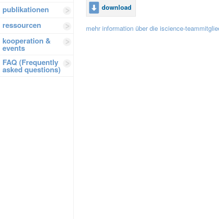
download
publikationen
ressourcen
mehr information über die iscience-teammitglie
kooperation &
events
FAQ (Frequently
asked questions)