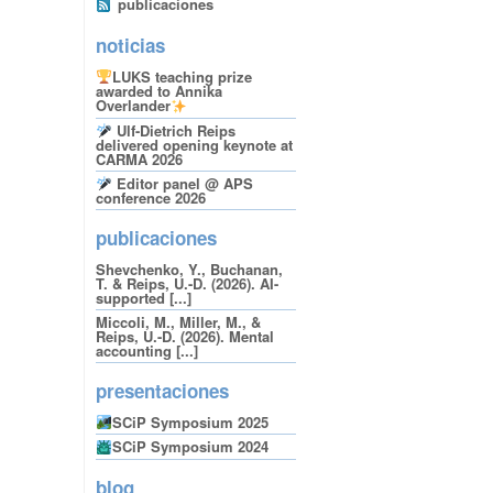
publicaciones
noticias
LUKS teaching prize
awarded to Annika
Overlander
Ulf-Dietrich Reips
delivered opening keynote at
CARMA 2026
Editor panel @ APS
conference 2026
publicaciones
Shevchenko, Y., Buchanan,
T. & Reips, U.-D. (2026). AI-
supported [...]
Miccoli, M., Miller, M., &
Reips, U.-D. (2026). Mental
accounting [...]
presentaciones
SCiP Symposium 2025
SCiP Symposium 2024
blog