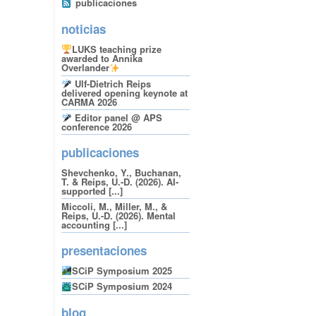
publicaciones
noticias
LUKS teaching prize
awarded to Annika
Overlander
Ulf-Dietrich Reips
delivered opening keynote at
CARMA 2026
Editor panel @ APS
conference 2026
publicaciones
Shevchenko, Y., Buchanan,
T. & Reips, U.-D. (2026). AI-
supported [...]
Miccoli, M., Miller, M., &
Reips, U.-D. (2026). Mental
accounting [...]
presentaciones
SCiP Symposium 2025
SCiP Symposium 2024
blog