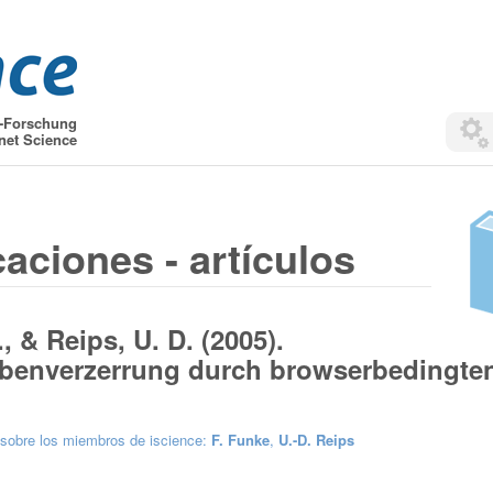
t-Forschung
net Science
caciones - artículos
, & Reips, U. D. (2005).
obenverzerrung durch browserbedingte
.
sobre los miembros de iscience:
F. Funke
,
U.-D. Reips