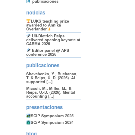
publicaciones
noticias
LUKS teaching prize
awarded to Annika
Overlander
Ulf-Dietrich Reips
delivered opening keynote at
CARMA 2026
Editor panel @ APS
conference 2026
publicaciones
Shevchenko, Y., Buchanan,
T. & Reips, U.-D. (2026). AI-
supported [...]
Miccoli, M., Miller, M., &
Reips, U.-D. (2026). Mental
accounting [...]
presentaciones
SCiP Symposium 2025
SCiP Symposium 2024
blog