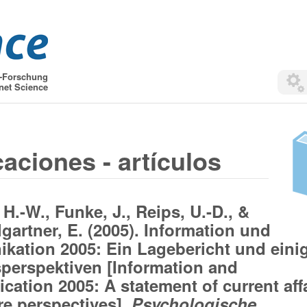
t-Forschung
net Science
caciones - artículos
 H.-W., Funke, J., Reips, U.-D., &
gartner, E. (2005). Information und
ation 2005: Ein Lagebericht und eini
perspektiven [Information and
ation 2005: A statement of current aff
re perspectives].
Psychologische