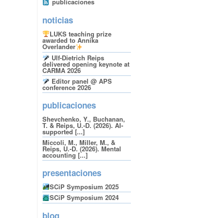
publicaciones
noticias
LUKS teaching prize
awarded to Annika
Overlander
Ulf-Dietrich Reips
delivered opening keynote at
CARMA 2026
Editor panel @ APS
conference 2026
publicaciones
Shevchenko, Y., Buchanan,
T. & Reips, U.-D. (2026). AI-
supported [...]
Miccoli, M., Miller, M., &
Reips, U.-D. (2026). Mental
accounting [...]
presentaciones
SCiP Symposium 2025
SCiP Symposium 2024
blog