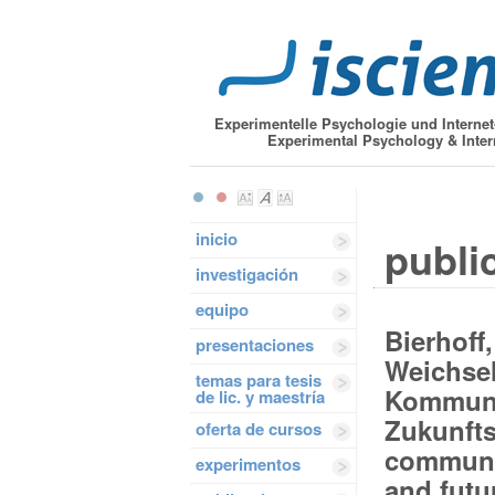
Experimentelle Psychologie und Interne
Experimental Psychology & Inter
inicio
publi
investigación
equipo
Bierhoff,
presentaciones
Weichsel
temas para tesis
Kommunik
de lic. y maestría
Zukunfts
oferta de cursos
communic
experimentos
and futu