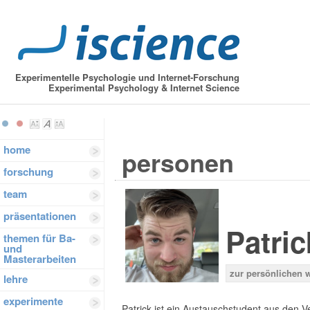
Experimentelle Psychologie und Internet-Forschung
Experimental Psychology & Internet Science
home
personen
forschung
team
präsentationen
Patric
themen für Ba-
und
Masterarbeiten
zur persönlichen 
lehre
experimente
Patrick ist ein Austauschstudent aus den Ve