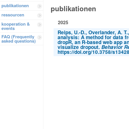
publikationen
publikationen
ressourcen
2025
kooperation &
events
Reips, U.-D., Overlander, A. T
FAQ (Frequently
analysis: A method for data f
asked questions)
dropR, an R-based web app an
visualize dropout.
Behavior R
https://doi.org/10.3758/s1342