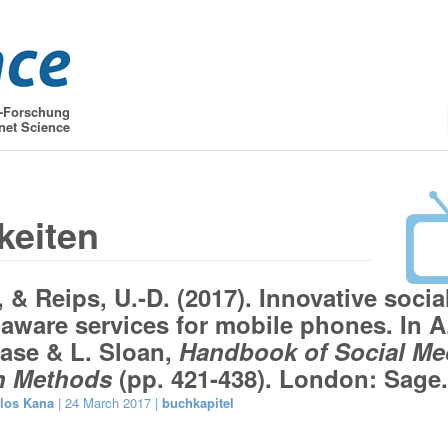
t-Forschung
net Science
keiten
, & Reips, U.-D. (2017). Innovative socia
-aware services for mobile phones. In A
ase & L. Sloan,
Handbook of Social Me
h Methods
(pp. 421-438). London: Sage.
los Kana
| 24 March 2017 |
buchkapitel