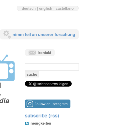
deutsch
|
english
|
castellano
nimm teil an unserer forschung
kontakt
suchen
nach:
l
.
dia
subscribe (rss)
neuigkeiten