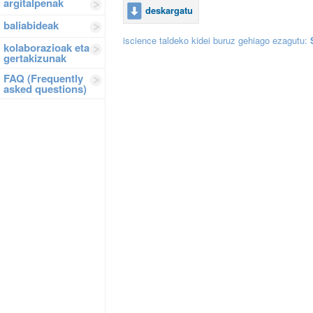
argitalpenak
deskargatu
baliabideak
iscience taldeko kidei buruz gehiago ezagutu:
kolaborazioak eta
gertakizunak
FAQ (Frequently
asked questions)